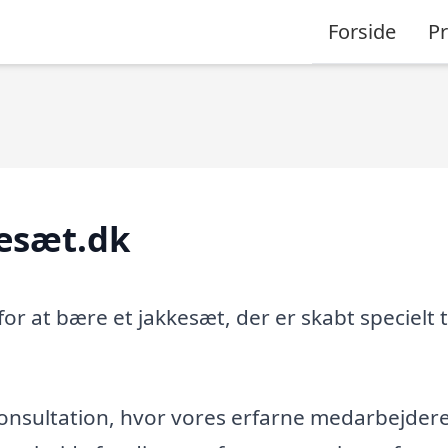
Forside
P
esæt.dk
r at bære et jakkesæt, der er skabt specielt ti
nsultation, hvor vores erfarne medarbejder