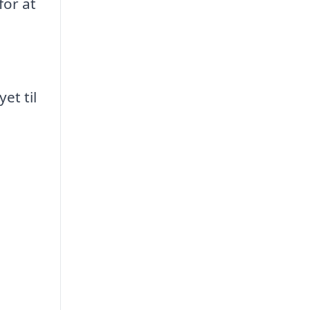
for at
et til