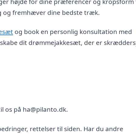
ger højde for dine præferencer og kropsform 
dig og fremhæver dine bedste træk.
esæt
og book en personlig konsultation med
 at skabe dit drømmejakkesæt, der er skræddersy
il os på ha@pilanto.dk.
bedringer, rettelser til siden. Har du andre